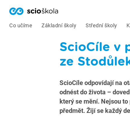
Co učíme
Základní školy
Střední školy
K
ScioCíle v 
ze Stodůle
ScioCíle odpovídají na ot
odnést do života – dovedn
který se mění. Nejsou to
předmět. Žijí se každý d