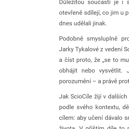
Důležitou součástí je i 
otevřeně sdílejí, co jim u
dnes udělali jinak.
Podobně smysluplně pro
Jarky Tykalové z vedení Sc
a číst proto, že „se to mus
obhájit nebo vysvětlit.
porozumění – a právě prot
Jak ScioCíle žijí v dalšíc
podle svého kontextu, dě
cílem: aby učení dávalo 
života. V příštím díle to