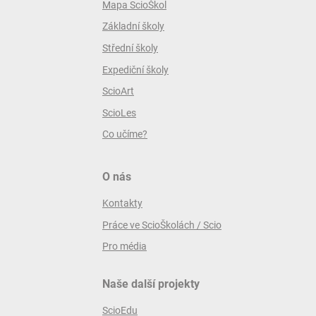
Mapa ScioŠkol
Základní školy
Střední školy
Expediční školy
ScioArt
ScioLes
Co učíme?
O nás
Kontakty
Práce ve ScioŠkolách / Scio
Pro média
Naše další projekty
ScioEdu