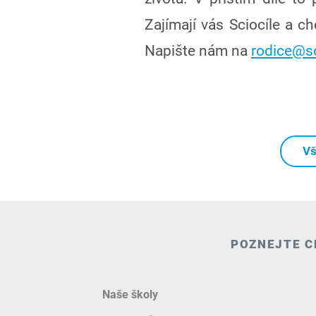
Zajímají vás Sciocíle a c
Napište nám na
rodice@sc
Vš
POZNEJTE C
Naše školy