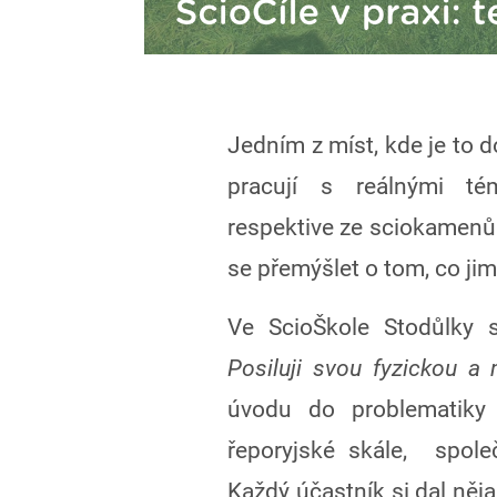
Jedním z míst, kde je to do
pracují s reálnými tém
respektive ze sciokamenů. 
se přemýšlet o tom, co jim
Ve ScioŠkole Stodůlky s
Posiluji svou fyzickou a
úvodu do problematiky 
řeporyjské skále, společ
Každý účastník si dal něj