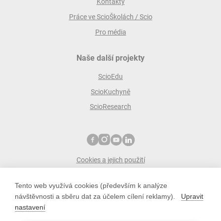
Kontakty
Práce ve ScioŠkolách / Scio
Pro média
Naše další projekty
ScioEdu
ScioKuchyně
ScioResearch
Cookies a jejich použití
Ochrana osobních údajů
Tento web využívá cookies (především k analýze
ScioŠkoly zakládá společnost Scio
návštěvnosti a sběru dat za účelem cílení reklamy).
Upravit
scio s.r.o.
nastavení
Pobřežní 34, 186 00 Praha 8
IČO: 10779442; DIČ: CZ10779442