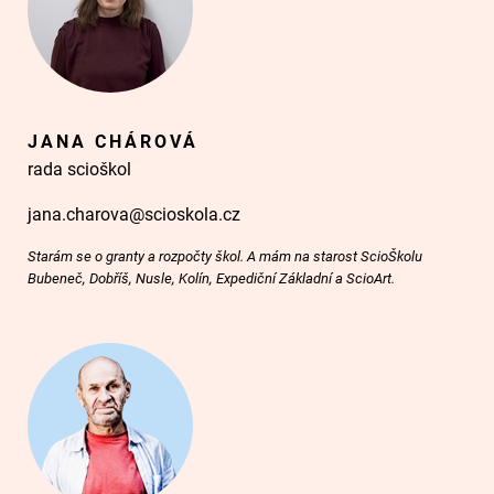
JANA CHÁROVÁ
rada scioškol
jana.charova@scioskola.cz
Starám se o granty a rozpočty škol. A mám na starost ScioŠkolu
Bubeneč, Dobříš, Nusle, Kolín, Expediční Základní a ScioArt.