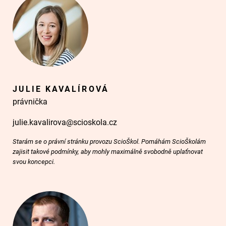
JULIE KAVALÍROVÁ
právnička
julie.kavalirova@scioskola.cz
Starám se o právní stránku provozu ScioŠkol. Pomáhám ScioŠkolám
zajisit takové podmínky, aby mohly maximálně svobodně uplaťnovat
svou koncepci.