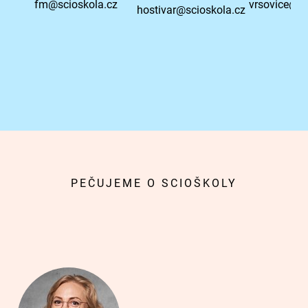
fm@scioskola.cz
vrsovice@sc
hostivar@scioskola.cz
PEČUJEME O SCIOŠKOLY