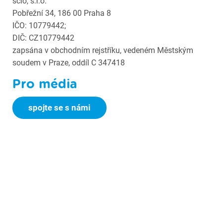
scio, s.r.o.
Pobřežní 34, 186 00 Praha 8
IČO: 10779442;
DIČ: CZ10779442
zapsána v obchodním rejstříku, vedeném Městským
soudem v Praze, oddíl C 347418
Pro média
spojte se s námi