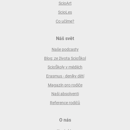
ScioArt
ScioLes
Co učíme?
Náš svět
Naše podcasty
Blog: ze života ScioŠkol
ScioŠkoly v médiích
Erasmus - deníky dětí
Magazín pro rodiče
Naši absolventi
Reference rodičů
O nás