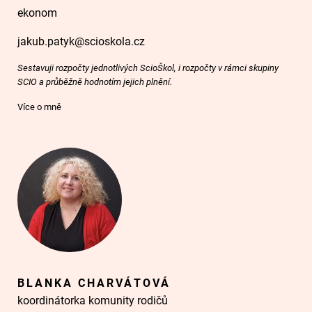
ekonom
jakub.patyk@scioskola.cz
Sestavuji rozpočty jednotlivých ScioŠkol, i rozpočty v rámci skupiny
SCIO a průběžně hodnotím jejich plnění.
Více o mně
BLANKA CHARVÁTOVÁ
koordinátorka komunity rodičů