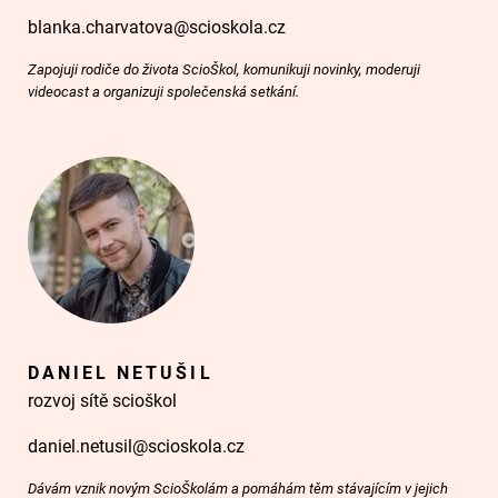
blanka.charvatova@scioskola.cz
Zapojuji rodiče do života ScioŠkol, komunikuji novinky, moderuji
videocast a organizuji společenská setkání.
DANIEL NETUŠIL
rozvoj sítě scioškol
daniel.netusil@scioskola.cz
Dávám vznik novým ScioŠkolám a pomáhám těm stávajícím v jejich