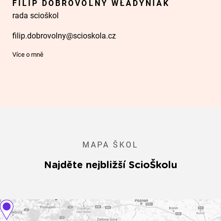
FILIP DOBROVOLNÝ WŁADYNIAK
rada scioškol
filip.dobrovolny@scioskola.cz
Více o mně
MAPA ŠKOL
Najděte nejbližší ScioŠkolu