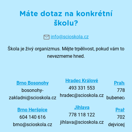
Máte dotaz na konkrétní
školu?
info@scioskola.cz
Škola je živý organizmus. Mějte trpělivost, pokud vám to
nevezmeme hned.
Hradec Králové
Brno Bosonohy
Praha B
493 331 553
bosonohy-
778 96
hradec@scioskola.cz
zakladni@scioskola.cz
bubenec@sc
Jihlava
Brno
Heršpice
Praha D
778 118 122
604 140 616
702 71
jihlava@scioskola.cz
brno@scioskola.cz
dejvice@sc