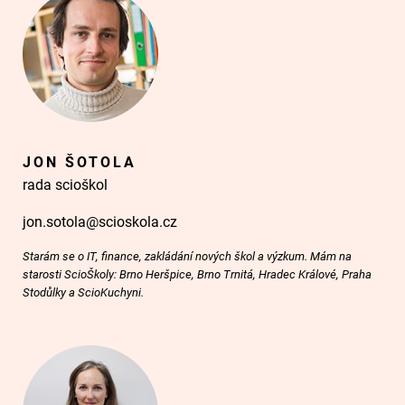
JON ŠOTOLA
rada scioškol
jon.sotola@scioskola.cz
Starám se o IT, finance, zakládání nových škol a výzkum. Mám na
starosti ScioŠkoly: Brno Heršpice, Brno Trnitá, Hradec Králové, Praha
Stodůlky a ScioKuchyni.