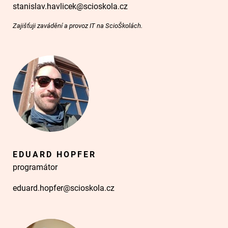
stanislav.havlicek@scioskola.cz
Zajišťuji zavádění a provoz IT na ScioŠkolách.
EDUARD HOPFER
programátor
eduard.hopfer@scioskola.cz