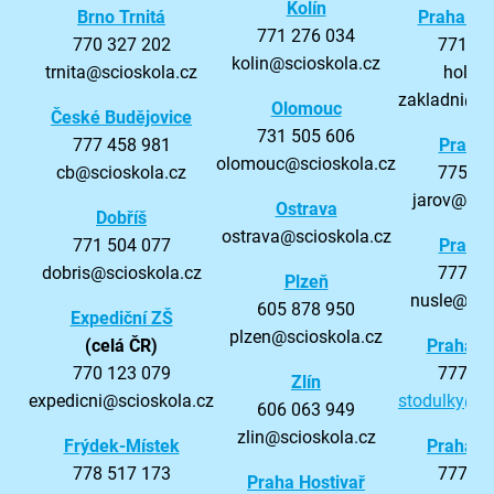
Kolín
Brno Trnitá
Praha Ho
771 276 034
770 327 202
771 27
kolin@scioskola.cz
trnita@scioskola.cz
holeso
zakladni@sc
Olomouc
České Budějovice
731 505 606
777 458 981
Praha 
olomouc@scioskola.cz
cb@scioskola.cz
775 85
jarov@sci
Ostrava
Dobříš
ostrava@scioskola.cz
771 504 077
Praha 
dobris@scioskola.cz
777 46
Plzeň
nusle@sci
605 878 950
Expediční ZŠ
plzen@scioskola.cz
(celá ČR)
Praha S
770 123 079
777 48
Zlín
expedicni@scioskola.cz
stodulky@sc
606 063 949
zlin@scioskola.cz
Frýdek-Místek
Praha V
778 517 173
777 80
Praha Hostivař