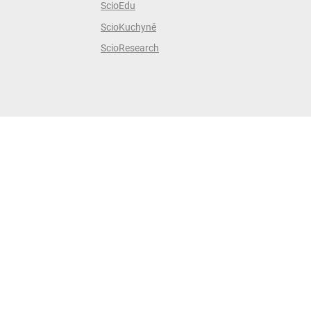
ScioEdu
ScioKuchyně
ScioResearch