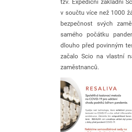
tzv. Expediční základní S
v součtu více než 1000 žá
bezpečnost svých zamě
samého počátku pandemi
dlouho před povinným te
začalo Scio na vlastní 
zaměstnanců.