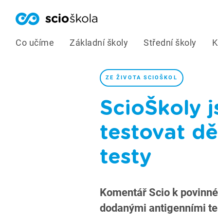
Co učíme
Základní školy
Střední školy
K
ZE ŽIVOTA SCIOŠKOL
ScioŠkoly j
testovat dě
testy
Komentář Scio k povinné
dodanými antigenními te