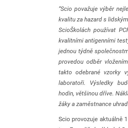
“Scio považuje výběr nejle
kvalitu za hazard s lidský
ScioŠkolách používat PCR
kvalitními antigenními tes
jednou týdně společnostmi
provedou odběr vložením
takto odebrané vzorky 
laboratoři. Výsledky bu
hodin, většinou dříve. Nák
žáky a zaměstnance uhradí
Scio provozuje aktuálně 1