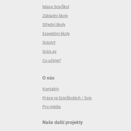
Mapa ScioŠkol
Základní školy
Střední školy
Expediční školy
ScioArt
ScioLes
Co učíme?
O nás
Kontakty
Práce ve ScioŠkolách / Scio
Pro média
Naše další projekty