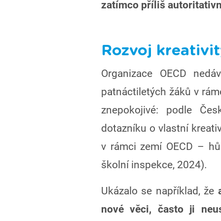
zatímco příliš autoritativ
Rozvoj kreativi
Organizace OECD nedávn
patnáctiletých žáků v rám
znepokojivé: podle Čes
dotazníku o vlastní kreat
v rámci zemí OECD – hůř
školní inspekce, 2024).
Ukázalo se například, že
nové věci, často ji neu