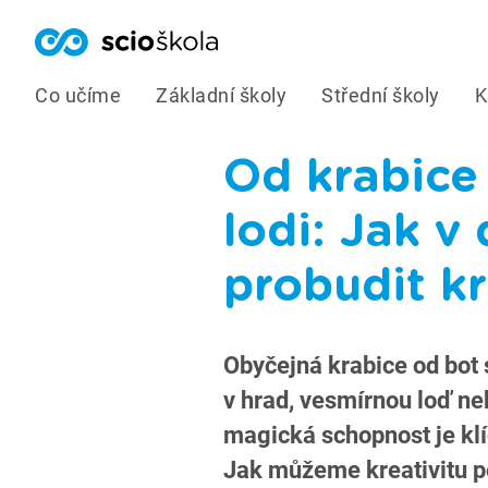
Co učíme
Základní školy
Střední školy
K
Od krabice
lodi: Jak v
probudit kr
Obyčejná krabice od bot 
v hrad, vesmírnou loď ne
magická schopnost je klí
Jak můžeme kreativitu p