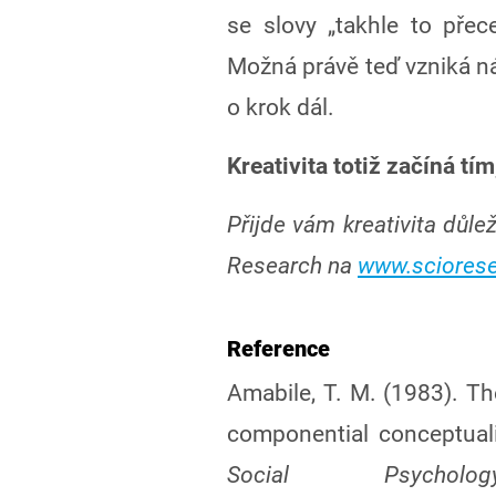
se slovy „takhle to přec
Možná právě teď vzniká ná
o krok dál.
Kreativita totiž začíná tí
Přijde vám kreativita důle
Research na
www.sciores
Reference
Amabile, T. M. (1983). The
componential conceptual
Social Psychol