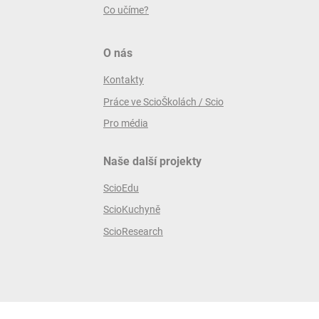
Co učíme?
O nás
Kontakty
Práce ve ScioŠkolách / Scio
Pro média
Naše další projekty
ScioEdu
ScioKuchyně
ScioResearch