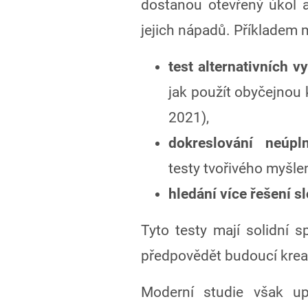
dostanou otevřený úkol a
jejich nápadů. Příkladem 
test alternativních vy
jak použít obyčejnou 
2021),
dokreslování neúpl
testy tvořivého myšlen
hledání více řešení s
Tyto testy mají solidní s
předpovědět budoucí kreat
Moderní studie však up