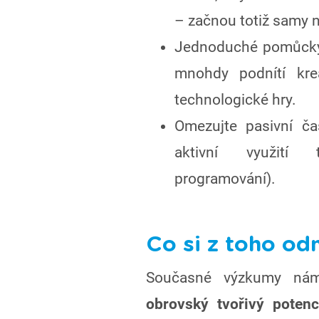
– začnou totiž samy 
Jednoduché pomůcky (
mnohdy podnítí krea
technologické hry.
Omezujte pasivní ča
aktivní využití t
programování).
Co si z toho od
Současné výzkumy nám
obrovský tvořivý potenc