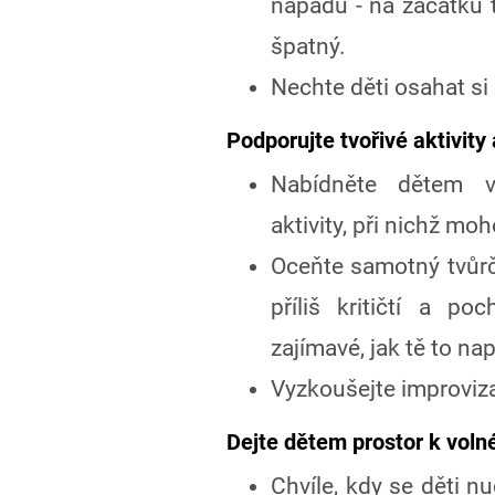
nápadů - na začátku 
špatný.
Nechte děti osahat si
Podporujte tvořivé aktivit
Nabídněte dětem vý
aktivity, při nichž mo
Oceňte samotný tvůrč
příliš kritičtí a po
zajímavé, jak tě to na
Vyzkoušejte improviza
Dejte dětem prostor k volné
Chvíle, kdy se děti nu