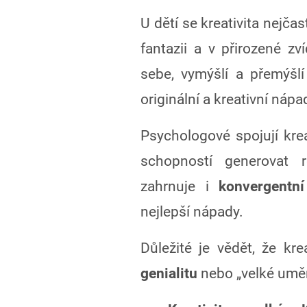
U dětí se kreativita nejčast
fantazii a v přirozené zv
sebe, vymýšlí a přemýšl
originální a kreativní nápa
Psychologové spojují kre
schopností generovat r
zahrnuje i
konvergentn
nejlepší nápady.
Důležité je vědět, že kr
genialitu
nebo „velké uměn