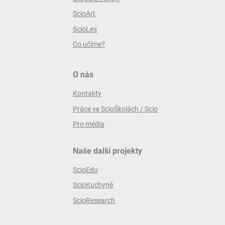
ScioArt
ScioLes
Co učíme?
O nás
Kontakty
Práce ve ScioŠkolách / Scio
Pro média
Naše další projekty
ScioEdu
ScioKuchyně
ScioResearch