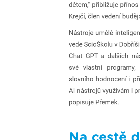
dětem," přibližuje přínos
Krejčí, člen vedení buděj
Nástroje umělé inteligen
vede ScioŠkolu v Dobříš
Chat GPT a dalších nás
své vlastní programy,
slovního hodnocení i př
AI nástrojů využívám i p
popisuje Přemek.
Na cestě d