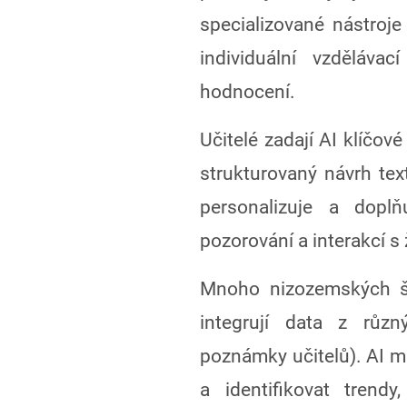
specializované nástroje
individuální vzděláva
hodnocení.
Učitelé zadají AI klíčov
strukturovaný návrh text
personalizuje a dopl
pozorování a interakcí s
Mnoho nizozemských šk
integrují data z různ
poznámky učitelů). AI m
a identifikovat trend