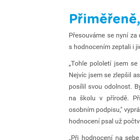
Přiměřeně
Přesouváme se nyní za d
s hodnocením zeptali i ji
„Tohle pololetí jsem se
Nejvíc jsem se zlepšil a
posílil svou odolnost. 
na školu v přírodě. Př
osobním podpisu," vypráv
hodnocení psal už počtv
„Při hodnocení na sebe