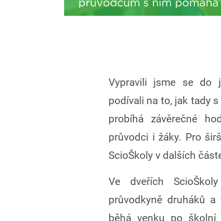
Vypravili jsme se do 
podívali na to, jak tady
probíhá závěrečné ho
průvodci i žáky. Pro širš
ScioŠkoly v dalších část
Ve dveřích ScioŠkol
průvodkyně druháků a t
běhá venku po školní 