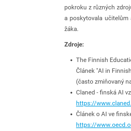
pokroku z různých zdrojů
a poskytovala učitelům 
žáka.
Zdroje:
The Finnish Educati
Článek "AI in Finnis
(často zmiňovaný na
Claned - finská AI v
https://www.clane
Článek o AI ve finsk
https://www.oecd.or