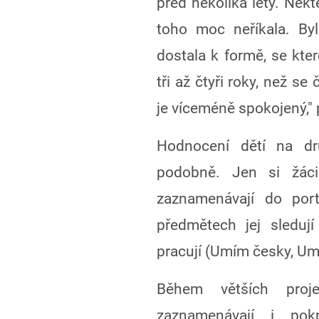
před několika lety. Někt
toho moc neříkala. By
dostala k formě, se kte
tři až čtyři roky, než se
je víceméně spokojený," 
Hodnocení dětí na d
podobně. Jen si žác
zaznamenávají do port
předmětech jej sledují
pracují (Umím česky, Um
Během větších proj
zaznamenávají i pok