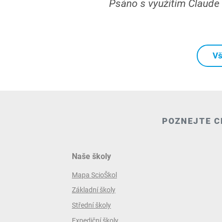
Psáno s využitím Claude
Vš
POZNEJTE C
Naše školy
Mapa ScioŠkol
Základní školy
Střední školy
Expediční školy