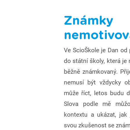
Zná
nemotivova
Ve ScioŠkole je Dan od p
do státní školy, která j
běžně známkovaný. Přij
nemusí být vždycky obj
může říct, letos budu d
Slova podle mě můžo
kontextu a ukázat, jak
svou zkušenost se zná