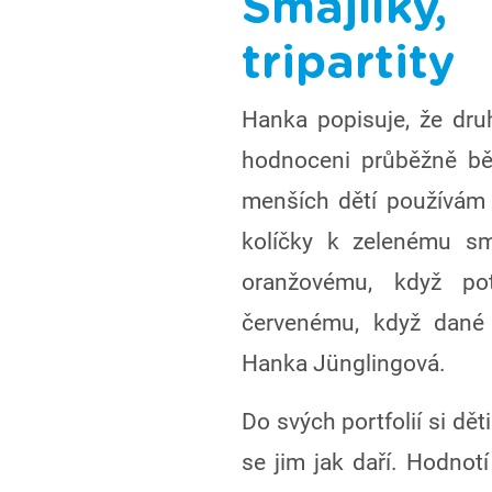
Smajlíky
tripartity
Hanka popisuje, že druhá
hodnoceni průběžně bě
menších dětí používám 
kolíčky k zelenému sm
oranžovému, když pot
červenému, když dané 
Hanka Jünglingová.
Do svých portfolií si děti
se jim jak daří. Hodnot