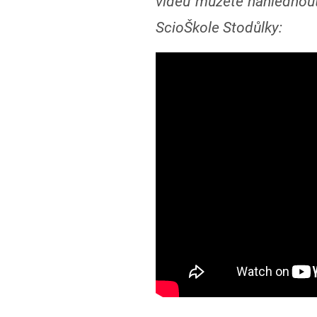
videu můžete nahlédnout,
ScioŠkole Stodůlky: