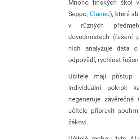
Mnoho finských škol v
Seppo,
Claned
), které s
v různých předměte
dovednostech (řešení p
nich analyzuje data o
odpovědí, rychlost řešení
Učitelé mají přístup 
individuální pokrok 
negeneruje závěrečná 
učitele připravit souh
žákovi.
Učitelé mohou tyto AI