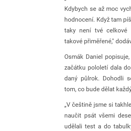
Kdybych se až moc vychv
hodnocení. Když tam píše
taky není tvé celkové
takové přiměřené," dodá
Osmák Daniel popisuje, 
začátku pololetí dala d
daný půlrok. Dohodli 
tom, co bude dělat každ
„V češtině jsme si takhl
naučit psát všemi dese
udělali test a do tabul