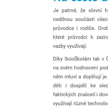
Je patrné, že slovní 
nedílnou součástí vše
průvodce i rodiče. Drob
které průvodci k zazn
vazby využívají.
Díky ScioŠkolám tak v Č
na svém hodnocení podíl
něm mluví a doplňují je.
děti i dospělí ke sle
faktických znalostí i do
využívají různé technolo