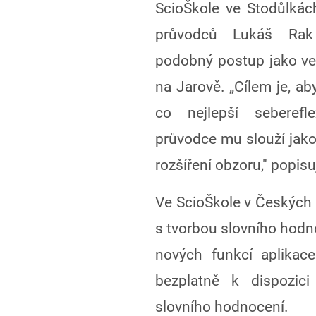
ScioŠkole ve Stodůlkác
průvodců Lukáš Rak
podobný postup jako ve
na Jarově. „Cílem je, ab
co nejlepší seberefl
průvodce mu slouží jako 
rozšíření obzoru," popis
Ve ScioŠkole v Českýc
s tvorbou slovního hodno
nových funkcí aplika
bezplatně k dispozici
slovního hodnocení.