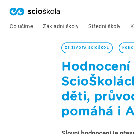
Co učíme
Základní školy
Střední školy
K
ZE ŽIVOTA SCIOŠKOL
KONC
Hodnocení 
ScioŠkolác
děti, prův
pomáhá i A
Slovní hodnocení je přesn