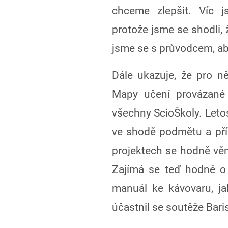
chceme zlepšit. Víc j
protože jsme se shodli, 
jsme se s průvodcem, aby
Dále ukazuje, že pro n
Mapy učení provázan
všechny ScioŠkoly. Leto
ve shodě podmětu a pří
projektech se hodně věn
Zajímá se teď hodně o 
manuál ke kávovaru, ja
účastnil se soutěže Bari