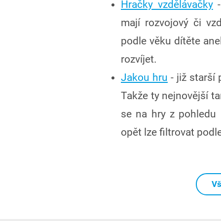
Hračky vzdělávačky
-
mají rozvojový či vzd
podle věku dítěte an
rozvíjet.
Jakou hru
- již starš
Takže ty nejnovější 
se na hry z pohledu r
opět lze filtrovat podl
Vš