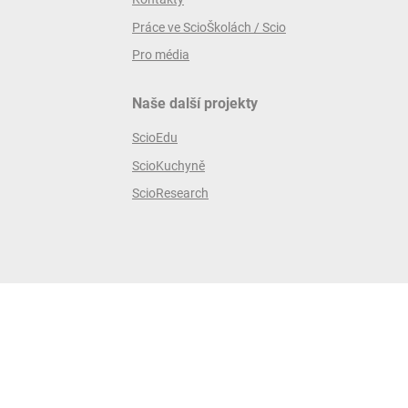
Práce ve ScioŠkolách / Scio
Pro média
Naše další projekty
ScioEdu
ScioKuchyně
ScioResearch