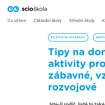
Co učíme
Základní školy
Střední školy
K
ZE ŽIVOTA SCIOŠKOL
INSP
Tipy na dom
aktivity pro
zábavné, vz
rozvojové
Jste-li rodič, jistě to tak