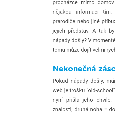
procházce mimo domov a 
nějakou informaci tím,
prarodiče nebo jiné příb
jejich představ. A tak b
nápady došly? V momentě,
tomu může dojít velmi ryc
Nekonečná zás
Pokud nápady došly, mám
web je trošku "old-school
nyní přišla jeho chvíl
znalosti, druhá noha = d