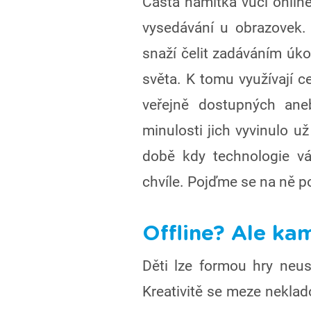
Častá námitka vůči onlin
vysedávání u obrazovek.
snaží čelit zadáváním úkol
světa. K tomu využívají ce
veřejně dostupných an
minulosti jich vyvinulo u
době kdy technologie válc
chvíle. Pojďme se na ně po
Offline? Ale ka
Děti lze formou hry neus
Kreativitě se meze nekla