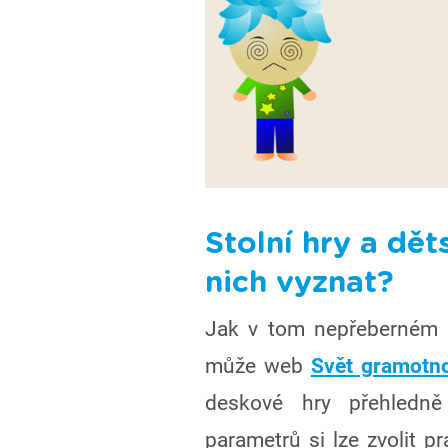
Stolní hry a dět
nich vyznat?
Jak v tom nepřeberném m
může web
Svět gramotno
deskové hry přehledn
parametrů si lze zvolit p