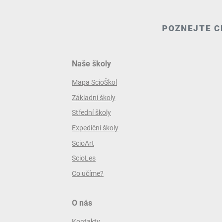
POZNEJTE C
Naše školy
Mapa ScioŠkol
Základní školy
Střední školy
Expediční školy
ScioArt
ScioLes
Co učíme?
O nás
Kontakty